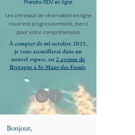
Prendre RDV en ligne
Les créneaux de réservation en ligne
s'ouvrent progressivement, merci
pour votre compréhension
À compter de mi-octobre 2025,
je vous accueillerai dans un
nouvel espace, au
2 avenue de
Bretagne à St-Maur-des-Fossés
.
Bonjour,